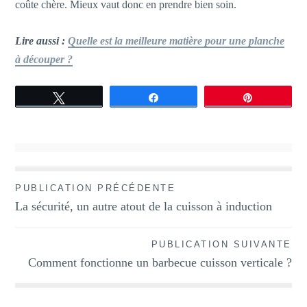
coûte chère. Mieux vaut donc en prendre bien soin.
Lire aussi :
Quelle est la meilleure matière pour une planche
à découper ?
Tweetez
Partagez
Épingle
PUBLICATION PRÉCÉDENTE
Navigation
La sécurité, un autre atout de la cuisson à induction
de
l’article
PUBLICATION SUIVANTE
Comment fonctionne un barbecue cuisson verticale ?