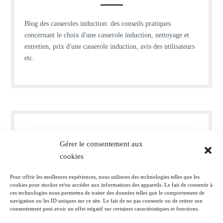
Blog des casseroles induction: des conseils pratiques
concernant le choix d'une casserole induction, nettoyage et
entretien, prix d'une casserole induction, avis des utilisateurs
etc.
Comment bien entretenir ses casseroles et poêles pour
Gérer le consentement aux
prolonger leur durée de vie ?
cookies
Peut-on mettre une poêle au four ?
Pour offrir les meilleures expériences, nous utilisons des technologies telles que les
cookies pour stocker et/ou accéder aux informations des appareils. Le fait de consentir à
ces technologies nous permettra de traiter des données telles que le comportement de
Cuisine noir et bois : quelle couleur de mur ?
navigation ou les ID uniques sur ce site. Le fait de ne pas consentir ou de retirer son
consentement peut avoir un effet négatif sur certaines caractéristiques et fonctions.
Quelle hauteur pour un meuble haut de cuisine ?